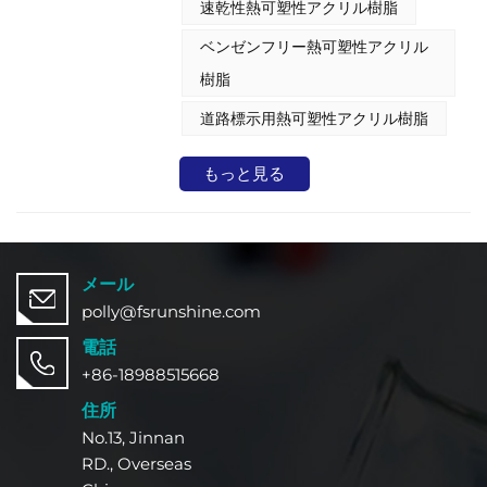
速乾性熱可塑性アクリル樹脂
リル樹脂ベースの塗料は特定の溶剤に
溶解するため、現場での補修やメンテ
ベンゼンフリー熱可塑性アクリル
ナンスが容易です。主に路面標示用途
向けに配合されていますが、この熱可
樹脂
塑性アクリル樹脂の性能は塗布時の周
囲条件の影響を受けます。重要な考慮
道路標示用熱可塑性アクリル樹脂
事項は、架橋がないため、乾燥後に溶
剤の影響を受けやすいことです。
もっと見る
メール
polly@fsrunshine.com
電話
+86-18988515668
住所
No.13, Jinnan
RD., Overseas