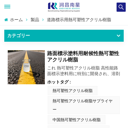
ホーム
製品
道路標示用熱可塑性アクリル樹脂
カテゴリー
路面標示塗料用耐候性熱可塑性
アクリル樹脂
これ 熱可塑性アクリル樹脂 高性能路
面標示塗料用に特別に開発され、溶剤
の蒸発のみで乾燥し、鎖の絡み合いに
ホットタグ :
より耐久性のある塗膜を形成します。
このメカニズムにより、効率的な路面
熱可塑性アクリル樹脂
標示作業に不可欠な、迅速な乾燥と短
熱可塑性アクリル樹脂サプライヤ
い塗り重ね時間を実現します。得られ
た塗膜は、優れた耐候性を備え、優れ
ー
た色保持性、高い光沢耐久性、紫外線
および環境劣化に対する優れた耐性を
中国熱可塑性アクリル樹脂
備えています。これらの熱可塑性アク