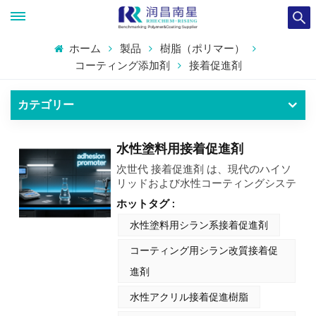
ホーム
製品
樹脂（ポリマー）
コーティング添加剤
接着促進剤
カテゴリー
水性塗料用接着促進剤
次世代 接着促進剤 は、現代のハイソ
リッドおよび水性コーティングシステ
ムに特有の課題に対処するために配合
ホットタグ :
された重要な成分であり、要求の厳し
いさまざまな用途にわたって優れた基
水性塗料用シラン系接着促進剤
材接着を保証します。 この高度なプ
コーティング用シラン改質接着促
ロモーターは、共有結合メカニズムを
介して機能する新しいシランベースの
進剤
技術で設計されており、プラスチッ
ク、処理された金属、複合材などの難
水性アクリル接着促進樹脂
しい基材とコーティングとの間の界面