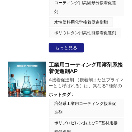
コーティング用高固形分接着促進
強度を大幅に高めます。 その並外れ
た適合性は、極性水性ラティスとハイ
剤
ソリッドポリオール/アクリル配合の
両方で効果的な性能によって実証され
水性塗料用化学接着促進樹脂
ており、層間剥離を防ぎ、長期的な耐
久性を保証します。 実現される主な
ポリウレタン用高性能接着促進剤
特性には、傑出した加水分解安定性、
優れた耐湿性、最終塗膜の改善された
もっと見る
機械的完全性などがあります。 した
がって、自動車のOEMおよび補修用
コーティング、工業用メンテナンス塗
工業用コーティング用溶剤系接
料、およびプラスチックコーティング
着促進剤AP
での使用に最適です。 このようなコ
A接着促進剤 （接着剤またはプライマ
ーティングの性能と耐用年数には、堅
ーとも呼ばれる）は、異なる2種類の
牢で永続的な接着が基本要件です。
材料（金属、プラスチック、木材、ガ
ホットタグ :
ラスなどの基材と、その後に塗布され
るコーティング剤、接着剤、インクな
溶剤系工業用コーティング接着促
ど）間の接着強度を高めるために設計
進剤
された化学物質またはコーティング剤
です。表面の相性の悪さを補い、剥
ポリプロピレンおよびPE基材用接
離、層間剥離、接着力の低下といった
着促進剤