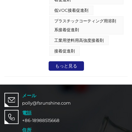
問題を解消します。
低VOC接着促進剤
プラスチックコーティング用溶剤
系接着促進剤
工業用塗料用高強度接着剤
接着促進剤
もっと見る
メール
polly@fsrunshine.com
電話
+86-18988515668
住所