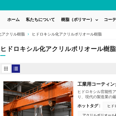
ホーム
私たちについて
樹脂（ポリマー）
コー
化アクリル樹脂
ヒドロキシル化アクリルポリオール樹脂
ヒドロキシル化アクリルポリオール樹脂
工業用コーティン
ヒドロキシル官能性ア
り、現代の製造業の
ーションを提供して
ホットタグ :
ヒド
ムレスに統合できる
い架橋剤、添加剤、
アクリルポリオール