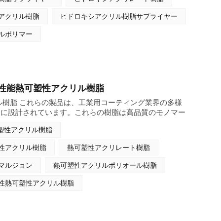
、主要なコーティング特性を向上させる能力に優れてお
Indonesia
にも耐えうる耐久性と高品質の仕上がりを求める業界にと
アクリル樹脂
ヒドロキシアクリル樹脂サプライヤー
なっています。
بالعربية
ルポリマー
हिंदी
性能熱可塑性アクリル樹脂
ル樹脂 これらの製品は、工業用コーティング業界の多様
うに設計されています。これらの樹脂は高品質のモノマー
々な用途に適した幅広い特性を備えています。特に工業
塑性アクリル樹脂
防錆コーティング、木材コーティングに適しています。
性アクリル樹脂
熱可塑性アクリレート樹脂
マルジョン
熱可塑性アクリルポリオール樹脂
性熱可塑性アクリル樹脂