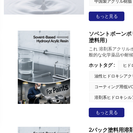
コーティング用途に
中国製アクリル樹脂
もっと見る
ソベントボーンポ
塗料用）
これ 溶剤系アクリル
般的な化学薬品や耐
途で使用される2Kポ
ホットタグ :
ヒド
油性ヒドロキシアク
コーティング用低V
溶剤系ヒドロキシル
もっと見る
2パック塗料用溶