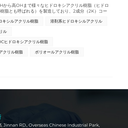
Hから高OHまで様々なヒドロキシアクリル樹脂（ヒドロ
樹脂とも呼ばれる）を製造しており、2成分（2K）コー
な注目を集めている多用途材料です。これらの樹脂は、分
ロキシルアクリル樹脂
溶剤系ヒドロキシルアクリル
シル基が存在することを特徴としており、イソシアネート
薬品性に​​優れたコーティングを形成します。この反応に
リル
形成され、コーティングの優れた性能に貢献します。ヒド
は、様々なヒドロキシル含有量に調整できるため、特定の
OCヒドロキシアクリル樹脂
化できます。
アクリル樹脂
ポリオールアクリル樹脂
所
3, Jinnan RD., Overseas Chinese Industrial Park,