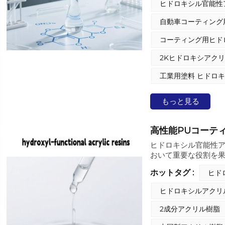
ヒドロキシル官能性
度、耐候性、流動性
が求められる自動車
自動車コーティング
コーティング用ヒド
2Kヒドロキシアク
工業用塗料 ヒドロ
もっと見る
高性能PUコーテ
ヒドロキシル官能性ア
おいて重要な役割を果
主要成分として機能
ホットタグ :
ヒド
応して耐久性の高い高
を提供します。Run
ヒドロキシルアクリ
（従来の溶剤型、ハ
包括的なアクリルポ
2成分アクリル樹脂
性、相溶性、柔軟性