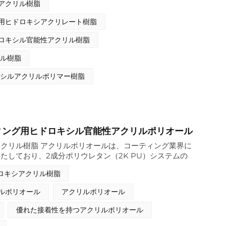
アクリル樹脂
を発揮するように設計されており、耐久性と高光沢仕上げ
、工業、プラスチック、木材コーティングに最適です。
用ヒドロキシアクリレート樹脂
ロキシル官能性アクリル樹脂
リル樹脂
キシルアクリルポリマー樹脂
ィング用ヒドロキシル官能性アクリルポリオール
クリル樹脂 アクリルポリオールは、コーティング業界に
たしており、2成分ポリウレタン（2K PU）システムの
しています。これらの樹脂は、イソシアネート架橋剤と反
ロキシアクリル樹脂
性能コーティングを形成するヒドロキシル基（-OH基）
shineは、水酸基価、分子量、固形分含有量、溶剤の種類
ルポリオール
アクリルポリオール
イソリッド型、水性分散液を含む）によって分類された、
リオールポートフォリオを製造しています。製品は、反応
優れた接着性を持つアクリルポリオール
、耐性特性のバランスが取れた設計となっており、幅広い