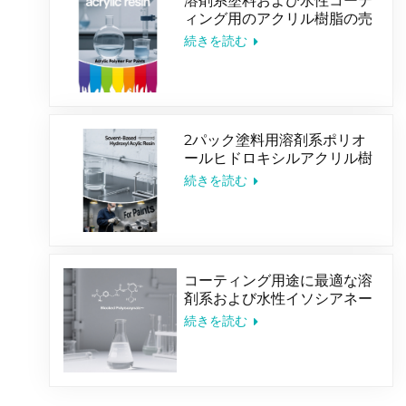
溶剤系塗料および水性コーテ
ィング用のアクリル樹脂の売
れ筋
続きを読む
2パック塗料用溶剤系ポリオ
ールヒドロキシルアクリル樹
脂
続きを読む
コーティング用途に最適な溶
剤系および水性イソシアネー
ト硬化剤
続きを読む