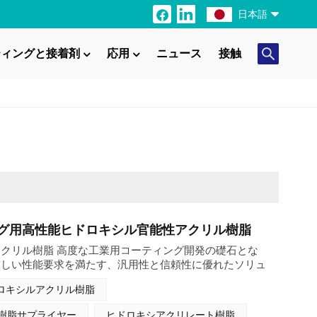
日本語
ティングと接着剤
応用
ニュース
接触
English
Français
Italiano
Русский
Español
Português
グ用高性能ヒドロキシル官能性アクリル樹脂
クリル樹脂 高度な工業用コーティング開発の礎石とな
日本語
厳しい性能要求を満たす、汎用性と信頼性に優れたソリュ
います。この樹脂は、様々なコーティングシステムにシー
ロキシルアクリル樹脂
Türkçe
よう綿密に配合されており、独自の化学構造により、幅広
溶剤との優れた相溶性を実現しています。ヒドロキシル官
樹脂サプライヤー
ヒドロキシアクリレート樹脂