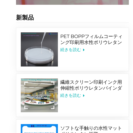
新製品
PET BOPPフィルムコーティ
ング印刷用水性ポリウレタン
バインダー
続きを読む
繊維スクリーン印刷インク用
伸縮性ポリウレタンバインダ
ー
続きを読む
ソフトな手触りの水性マット