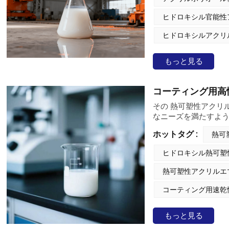
能性アクリル樹脂は
り、過酷な動作環境
ヒドロキシル官能性
って最適な選択肢と
ヒドロキシルアクリ
もっと見る
コーティング用高
その 熱可塑性アクリ
なニーズを満たすよ
を配合しており、様
ホットタグ :
熱可
用、自動車機械用、
ヒドロキシル熱可塑
熱可塑性アクリルエ
コーティング用速乾
もっと見る