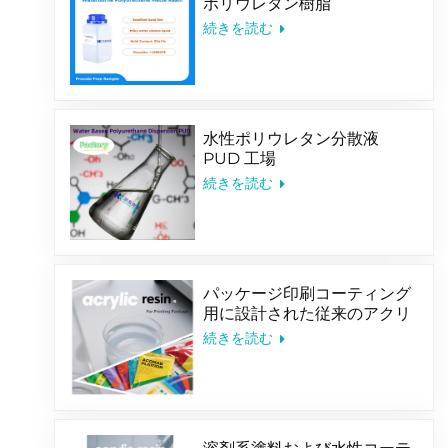
ポリウレタン樹脂
続きを読む
水性ポリウレタン分散液
PUD 工場
続きを読む
パッケージ印刷コーティング
用に設計された従来のアクリ
ル共重合体エマルジョン
続きを読む