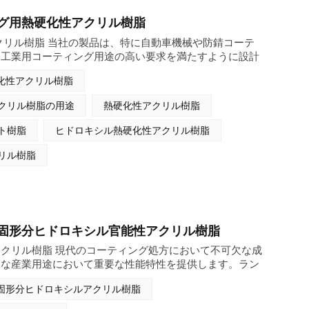
グ用熱硬化性アクリル樹脂
クリル樹脂 当社の製品は、特に自動車機械や防錆コーテ
る工業用コーティング用途の高い要求を満たすように設計
らの樹脂は、高性能工業用塗料の配合において重要な役割
化性アクリル樹脂
クリル樹脂の用途
熱硬化性アクリル樹脂
ト樹脂
ヒドロキシル熱硬化性アクリル樹脂
リル樹脂
固形分ヒドロキシル官能性アクリル樹脂
クリル樹脂 現代のコーティング処方において不可欠な成
様な産業用途において重要な性能特性を提供します。ラン
価、分子量、相溶性に応じて設計されたこれらの樹脂を幅
固形分ヒドロキシルアクリル樹脂
溶剤型、水性、ハイソリッド型など、幅広い種類を取り揃
の樹脂は、ポリイソシアネートとの架橋により優れた硬