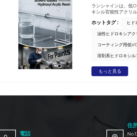
ランシャインは、低O
キシル官能性アクリル
ティング業界で大き
ホットタグ :
ヒド
子構造中にヒドロキ
と反応して耐久性と耐
油性ヒドロキシアク
よりウレタン結合が
ロキシアクリル樹脂
コーティング用低V
用途に合わせて最適
溶剤系ヒドロキシル
もっと見る
住
電話
No.1