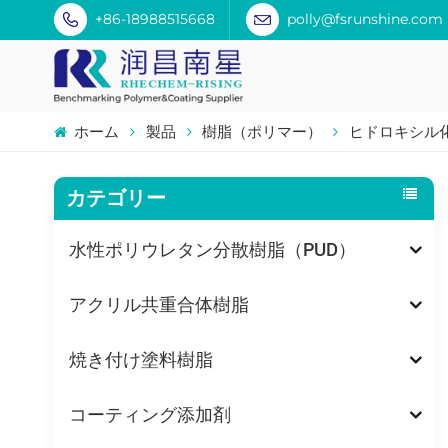
+86-18988515668
polly@fsrunshine.com
ホーム
製品
樹脂（ポリマー）
ヒドロキシル
カテゴリー
水性ポリウレタン分散樹脂（PUD）
アクリル共重合体樹脂
焼き付け塗料樹脂
コーティング添加剤