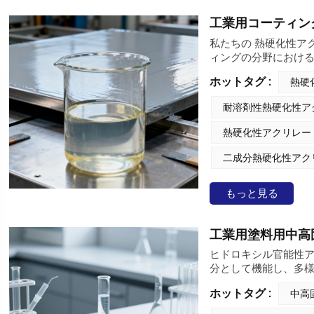
工業用コーティン
私たちの 熱硬化性ア
ィングの分野におけ
されています。これ
ホットタグ :
熱硬
を果たしています。
耐溶剤性熱硬化性ア
熱硬化性アクリレー
二成分熱硬化性アク
もっと見る
工業用塗料用中高
ヒドロキシル官能性ア
分として機能し、多
シャインは、水酸基
ホットタグ :
中高
広く製造しており、
えています。これら