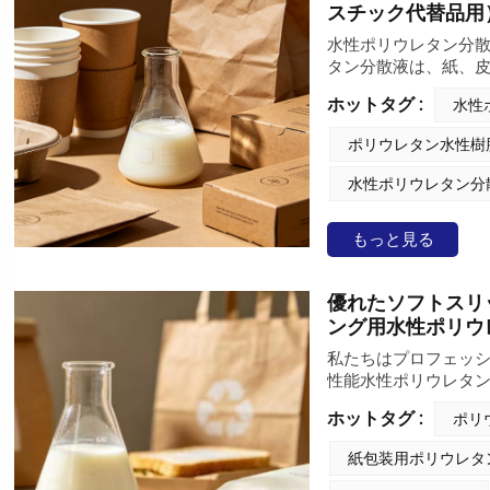
スチック代替品用
水性ポリウレタン分散
タン分散液は、紙、
な高性能ソリューシ
ホットタグ :
水性
曲げ耐久性、良好な
の完全性を維持します
ポリウレタン水性樹
配合をサポートし、
ルプコーティング、
水性ポリウレタン分
ることで耐久性や耐
もっと見る
優れたソフトスリ
ング用水性ポリウ
私たちはプロフェッシ
性能水性ポリウレタン
す。この水性ポリウ
ホットタグ :
ポリ
され、優れたソフト
（食品包装用パウチ
紙包装用ポリウレタ
中心に、有害な溶剤
プラスチック基材に