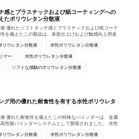
Indonesia
チ感とプラスチックおよび紙コーティングへの
بالعربية
えたポリウレタン分散液
液 優れたソフトタッチ感とプラスチックおよび紙コーテ
हिंदी
合性を備えたこの製品は、表面仕上げおよび触感向上用途
ダーシステムとして開発されました。この特殊な水性ポリ
ポリウレタン分散液
水性ポリウレタン分散液
シルクのような触感、表面の滑り性、およびブロッキング
れたバランスを実現するように設計されており、優れた耐
リマー
水性ポリウレタン分散液
性を兼ね備えています。また、微細な粒子サイズと最適化
より、基材の質感や柔軟性を損なうことなく、プラスチッ
ソフトな感触のポリウレタン分散液
ータイプを含む）および多孔質紙基材の両方で、滑らかな
ないフィルム形成を保証します。さらに、その汎用性の高
により、幅広いプラスチック材料および紙表面に確実に接
コーティングシナリオに適しています。溶剤を含まない組
の制御されたpHおよび粘度範囲、および優れた機械的
ング用の優れた耐食性を有する水性ポリウレタ
品は、 ポリウレタン分散液 オプションの架橋剤を使用
ムの硬度、耐薬品性、耐熱性を調整し、より要求の厳しい
け用途にも対応できます。バランスの取れた性能、低臭
液 優れた耐食性を備えたこの特殊なバインダーは、金属
配合により、包装、家電製品、自動車内装、高級文具など
高性能バインダーシステムとして開発されました。 水性
コーティング材として、持続可能で汎用性の高い選択肢と
硬度と柔軟性の最適なバランスを実現するよう配合されて
ポリウレタン分散液
水性ポリウレタン分散液
性、耐水性、耐薬品性を兼ね備えているため、鉄系および