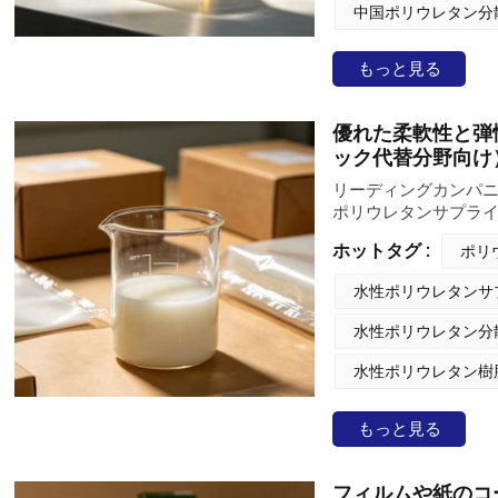
た性能を提供します
中国ポリウレタン分
もっと見る
優れた柔軟性と弾
ック代替分野向け
リーディングカンパニ
ポリウレタンサプラ
性能水性ポリウレタン
ホットタグ :
ポリ
樹脂として開発され
ポリウレタン樹脂メ
水性ポリウレタンサ
（食品袋など）をは
は、皮革、繊維、紙
水性ポリウレタン分
しい性能を発揮しま
水性ポリウレタン樹
もっと見る
フィルムや紙のコ