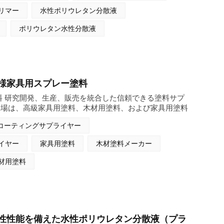
な防錆​​保護を提供します。さらに、その汎用性の高い接
リマー
水性ポリウレタン分散液
やプラスチックを含む幅広い材料に強力に接着します。溶
リーの組成で、加工しやすいようにpHと粘度が制御され
ポリウレタン水性分散液
ウレタン分散液は、オプションの架橋剤によってさらに性
の厳しい産業用途向けにフィルム特性を調整できます。そ
に優しい特性により、持続可能で高性能な保護コーティン
頼できる選択肢となります。
様家具用スプレー塗料
料 研究開発、生産、販売を統合した信頼できる塗料サプ
工場は、高級家具用塗料、木材用塗料、および家具用塗料
産に注力する大手木材用塗料メーカーです。当社は塗料製
コーティングサプライヤー
すべての木材用塗料および家具用塗料製品に対して完全な
品質管理システムを備えています。当社の家具用スプレー
イヤー
家具用塗料
木材塗料メーカー
独自に開発および生産しており、中間業者を介さずに、安
用塗料を世界中の顧客に直接提供できます。当社の主要製
材用塗料
、あらゆる種類の木製家具向けの主流の木材用塗料および
ションを網羅しており、当社は世界中の家具工場や装飾企
ンストップの木材用塗料メーカーとなっています。
性性能を備えた水性ポリウレタン分散液（プラ