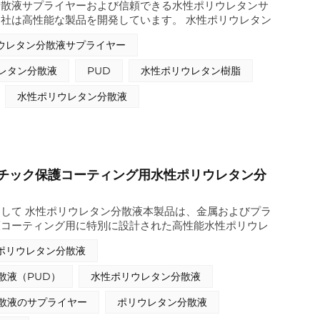
分散液サプライヤーおよび信頼できる水性ポリウレタンサ
社は高性能な製品を開発しています。 水性ポリウレタン
ン分散液（PUD）シリーズに属する本製品は、ポリウレ
ウレタン分散液サプライヤー
カーが製造する主力製品であり、たばこ包装業界で使用さ
グの厳しい製造要件を満たすように特別に設計されていま
レタン分散液
PUD
水性ポリウレタン樹脂
とは異なり、本PUD製品は有機溶剤を一切使用せず、水
採用することで、たばこ包装製造における現在の環境基準
水性ポリウレタン分散液
たばこ包装コーティングメーカーから好まれる原料となっ
チック保護コーティング用水性ポリウレタン分
して 水性ポリウレタン分散液本製品は、金属およびプラ
護コーティング用に特別に設計された高性能水性ポリウレ
の水性ポリウレタン分散液は、高硬度、高光沢、優れた耐
ポリウレタン分散液
傷性、そして優れた耐水性および耐薬品性を備えていま
塗布すると効果的な防錆​​効果を発揮するため、金属保護
散液（PUD）
水性ポリウレタン分散液
して理想的な選択肢となります。さらに、金属やプラスチ
材に対して優れた密着性を示します。溶剤を含まない環境
散液のサプライヤー
ポリウレタン分散液
、工業用コーティング用途において信頼性と持続性に優れ