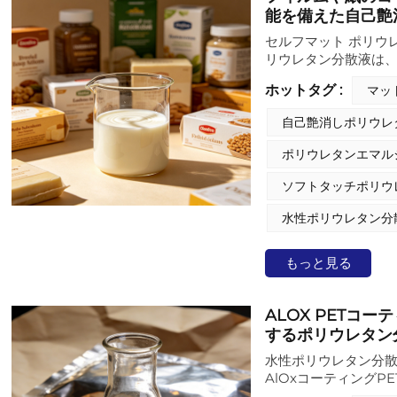
能を備えた自己艶
セルフマット ポリウ
リウレタン分散液は
的なソリューション
ホットタグ :
マッ
は、PVCやBOPP
トタッチ感、強力な
自己艶消しポリウレ
ング防止特性も備え
であるため、外部艶
ポリウレタンエマル
関する厳しい要件を
シブルパッケージ、
ソフトタッチポリウ
あり、架橋剤を添加
とも可能です。
水性ポリウレタン分
もっと見る
ALOX PETコ
するポリウレタン
水性ポリウレタン分散
AlOxコーティング
注目されています。