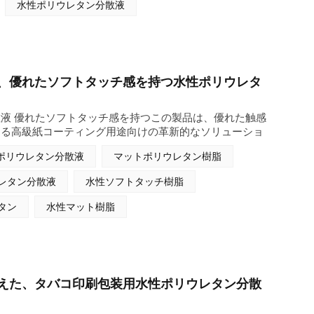
水性ポリウレタン分散液
装の量産におけるコアコーティング材料として機能しま
散液の信頼できるサプライヤーとして、プラスチック代替
カーに安定した製品供給を維持しています。
、優れたソフトタッチ感を持つ水性ポリウレタ
液 優れたソフトタッチ感を持つこの製品は、優れた触感
する高級紙コーティング用途向けの革新的なソリューショ
ソフトタッチポリウレタン分散液 本製品は、紙基材への
ポリウレタン分散液
マットポリウレタン樹脂
しながら、贅沢なベルベットのような手触りと優れた滑り
設計されています。さらに、優れたブロッキング耐性と耐
レタン分散液
水性ソフトタッチ樹脂
ため、コーティングされた紙表面は、加工、取り扱い、最
機能を維持します。溶剤を含まない水性システムであるこ
タン
水性マット樹脂
液は、ますます厳しくなる持続可能性要件に準拠しなが
コーティング配合をサポートします。装飾紙、包装紙、ブ
、特殊紙コーティングなど、高品質なソフトタッチ効果が
広く使用できます。さらに、適切な添加剤や架橋技術と組
耐久性、耐擦傷性、およびコーティング性能全体をさらに
えた、タバコ印刷包装用水性ポリウレタン分散
きます。