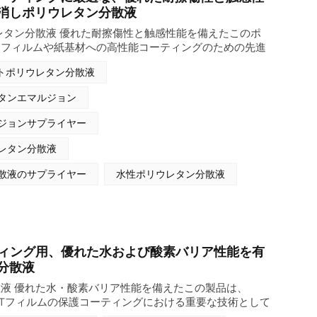
消しポリウレタン分散液
レタン分散液 優れた耐擦傷性と触感性能を備えたこのポ
、フィルムや紙基材への高性能コーティングのための先進
として注目されています。この特殊なポリウレタン分散液
トポリウレタン分散液
などの様々なフィルム材料に対して、優れた耐擦傷性、ソフ
密着性を提供するように設計されており、優れたブロッキ
タンエマルジョン
ています。溶剤を含まない自己艶消しポリウレタン分散液
消し剤が不要となり、表面美観、耐久性、加工の容易性に
ジョンサプライヤー
満たします。さらに、このポリウレタン分散液は、フレキ
ラベル、装飾コーティング用途向けの持続可能な代替品で
レタン分散液
することで機械的および化学的耐性をさらに向上させるこ
散液のサプライヤー
水性ポリウレタン分散液
ーティング用、優れた水および酸素バリア性能を有
分散液
液 優れた水・酸素バリア性能を備えたこの製品は、
PETフィルムの保護コーティングにおける重要な技術として
この特殊な水性ポリウレタン分散液は、水分と酸素に対す