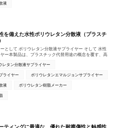
。
散液
性を備えた水性ポリウレタン分散液（プラスチ
）
ーとして ポリウレタン分散液サプライヤー そして 水性
イヤー本製品は、プラスチック代替用途の概念を覆す、高
分散液（PUD）です。溶剤を含まない水性ポリウレタン
ウレタン分散液サプライヤー
た本製品は、その卓越した柔軟性、弾性、接着性により、
ーカーの中でも際立った存在となっています。食品包装
プライヤー
ポリウレタンエマルジョンサプライヤー
じめとするプラスチック代替分野向けに開発された本製品
コーティング業界にも適用可能で、信頼性が高く環境に優
散液
ポリウレタン樹脂メーカー
す。
脂
ーティングに最適な、優れた耐擦傷性と触感性