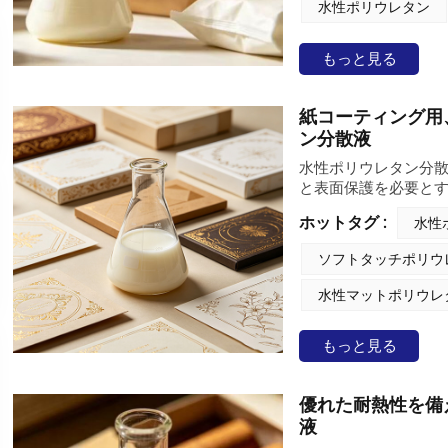
水性ポリウレタン
プラスチック代替包
す。ポリウレタン分
もっと見る
包装に特化したメー
紙コーティング用
ン分散液
水性ポリウレタン分散
と表面保護を必要と
ンとなっています。 
ホットタグ :
水性
強力な密着性を維持
性を実現するように
ソフトタッチポリウ
摩耗性を備えている
終使用の間、外観と
水性マットポリウレ
のポリウレタン分散
ら、環境に配慮した
もっと見る
ックカバー、ラベル
求められる用途に幅
み合わせることで、
優れた耐熱性を備
向上させることがで
液