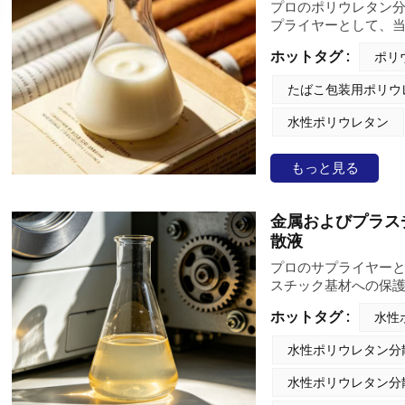
プロのポリウレタン
プライヤーとして、当
樹脂 水性ポリウレタ
ホットタグ :
ポリ
タン樹脂の専門メー
れる転写コーティン
たばこ包装用ポリウ
す。従来の溶剤系樹脂
性分散液製造方式を
水性ポリウレタン
に適合し、世界中の
ています。
もっと見る
金属およびプラス
散液
プロのサプライヤーと
スチック基材への保
タン分散液です。こ
ホットタグ :
水性
候性、卓越した耐擦
す。特に、金属基材に
水性ポリウレタン分
コーティング樹脂と
ックを含む様々な基
水性ポリウレタン分
に優しい配合により