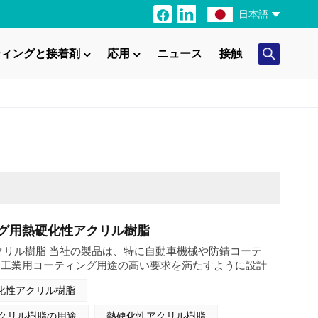
日本語
ティングと接着剤
応用
ニュース
接触
English
Français
Italiano
Русский
Español
Português
グ用熱硬化性アクリル樹脂
クリル樹脂 当社の製品は、特に自動車機械や防錆コーテ
日本語
る工業用コーティング用途の高い要求を満たすように設計
らの樹脂は、高性能工業用塗料の配合において重要な役割
化性アクリル樹脂
Türkçe
クリル樹脂の用途
熱硬化性アクリル樹脂