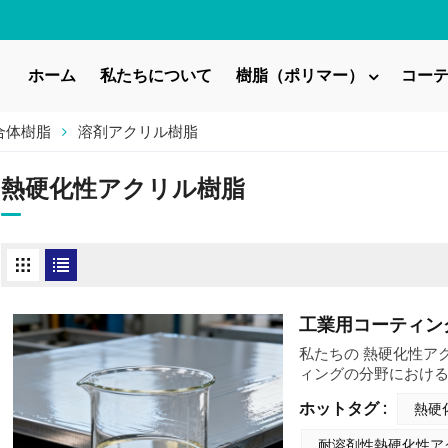
ホーム
私たちについて
樹脂（ポリマー）
コー
合体樹脂
溶剤アクリル樹脂
熱硬化性アクリル樹脂
工業用コーティン
私たちの 熱硬化性ア
ィングの分野におけ
されています。これ
ホットタグ :
熱硬
を果たしています。
耐溶剤性熱硬化性ア