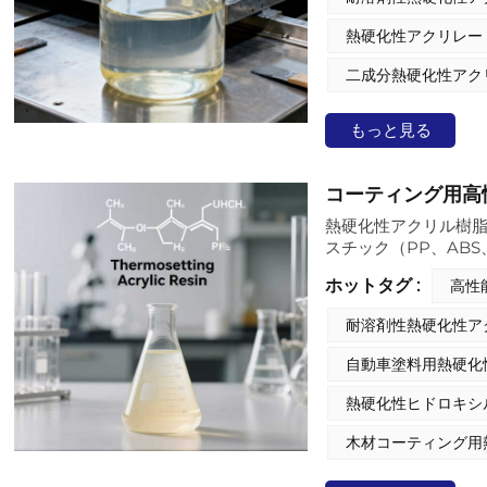
熱硬化性アクリレー
二成分熱硬化性アク
もっと見る
コーティング用高
熱硬化性アクリル樹脂
スチック（PP、AB
果的に強化します。
ホットタグ :
高性
成し、低表面エネル
に浸透して湿度の変化
耐溶剤性熱硬化性ア
強い接着性を発揮し
混ざり合い、緻密な
自動車塗料用熱硬化
械、パイプライン）
下でも耐久性のある
熱硬化性ヒドロキシ
度 (-40°C ～ 8
木材コーティング用