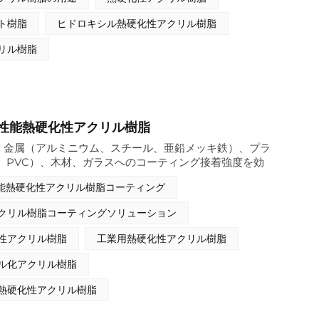
Indonesia
ト樹脂
ヒドロキシル熱硬化性アクリル樹脂
بالعربية
リル樹脂
हिंदी
性能熱硬化性アクリル樹脂
 金属（アルミニウム、スチール、亜鉛メッキ鉄）、プラ
S、PVC）、木材、ガラスへのコーティング接着強度を効
金属表面の凹凸に浸透して機械的および化学的な結合を形
能熱硬化性アクリル樹脂コーティング
ギープラスチックを改質して濡れ性を向上させ、木材繊維
によるひび割れを防ぎ、 ガラスの水酸基を有し、摩擦に
クリル樹脂コーティングソリューション
ます。溶剤系添加剤として、コーティングシステムとよく
膜を形成します。自動車（車体、バンパー）、工業（機
性アクリル樹脂
工業用熱硬化性アクリル樹脂
、装飾（家具、建築用ガラス）用途において、過酷な環境
接着性を確保します。道路の塩分、酸塩基腐食、極端な温
ル化アクリル樹脂
0°C)、屋外の紫外線や砂などの条件。
熱硬化性アクリル樹脂