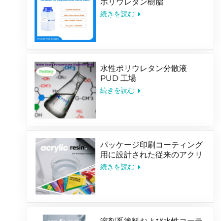
ポリウレタン樹脂
続きを読む
水性ポリウレタン分散液
PUD 工場
続きを読む
パッケージ印刷コーティング
用に設計された従来のアクリ
ル共重合体エマルジョン
続きを読む