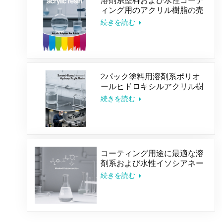
溶剤系塗料および水性コーテ
ィング用のアクリル樹脂の売
れ筋
続きを読む
2パック塗料用溶剤系ポリオ
ールヒドロキシルアクリル樹
脂
続きを読む
コーティング用途に最適な溶
剤系および水性イソシアネー
ト硬化剤
続きを読む