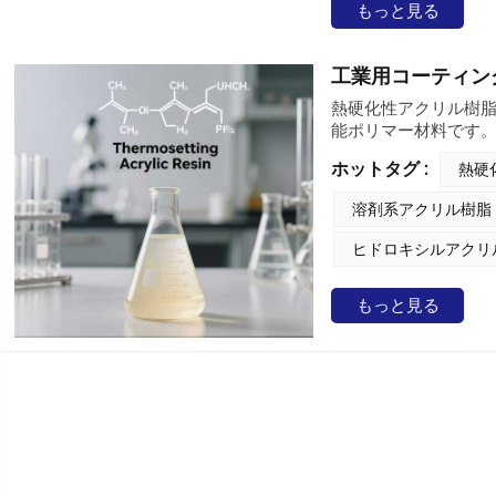
もっと見る
工業用コーティン
熱硬化性アクリル樹脂
能ポリマー材料です
ーティングを形成し
ホットタグ :
熱硬
実現します。また、
備えています。要求
溶剤系アクリル樹脂
され、製品の耐久性
多様な産業ニーズに
ヒドロキシルアクリ
もっと見る