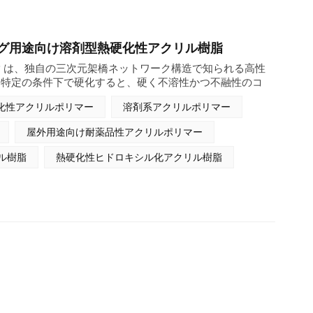
グ用途向け溶剤型熱硬化性アクリル樹脂
 は、独自の三次元架橋ネットワーク構造で知られる高性
。特定の条件下で硬化すると、硬く不溶性かつ不融性のコ
、優れた耐熱性、優れた耐薬品性、そして高い表面硬度を
化性アクリルポリマー
溶剤系アクリルポリマー
金属やプラスチックを含む様々な基材への強力な接着性も
の厳しい工業用コーティングおよび接着剤用途に広く使用
屋外用途向け耐薬品性アクリルポリマー
、美観、そして全体的な品質を大幅に向上させることで、
応える理想的なソリューションとなっています。
ル樹脂
熱硬化性ヒドロキシル化アクリル樹脂