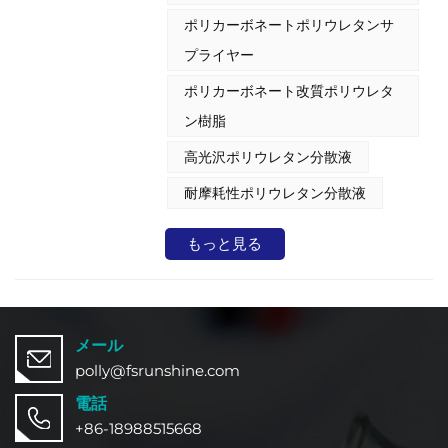
ィングは優れた重ね塗り性、速乾性、
ポリカーボネートポリウレタンサ
そして優れた加水分解および摩耗耐性
を発揮します。 ポリカーボネート
プライヤー
PUD（含む）優れた加水分解安定
ポリカーボネート改質ポリウレタ
性、耐摩耗性、柔軟性、接着性といっ
た特性は、ポリカーボネートセグメン
ン樹脂
トを組み込んだ高度な分子設計によっ
て実現されています。ポリカーボネー
高光沢ポリウレタン分散液
トPUDは、化学的完全性と機械的強
度を向上させるために、皮革仕上げや
耐摩耗性ポリウレタン分散液
繊維コーティングに用いられる高耐久
性コーティングの配合に最適で、長期
もっと見る
的な保護性能と性能を提供します。
メール
polly@fsrunshine.com
電話
+86-18988515668