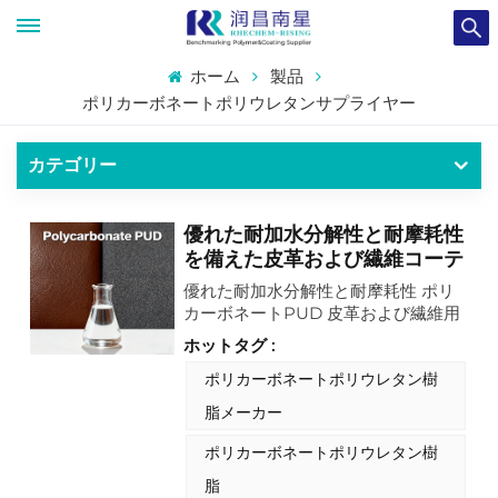
ホーム
製品
ポリカーボネートポリウレタンサプライヤー
カテゴリー
優れた耐加水分解性と耐摩耗性
を備えた皮革および繊維コーテ
ィング用ポリカーボネート
優れた耐加水分解性と耐摩耗性 ポリ
PUD
カーボネートPUD 皮革および繊維用
途における環境に優しいコーティング
ホットタグ :
システム向けに特別に設計された高性
能ポリウレタン分散液です。ポリカー
ポリカーボネートポリウレタン樹
ボネートPUDとして、水分の蒸発時
脂メーカー
に凝集反応を起こし、耐久性のある塗
膜を形成します。低VOCで洗浄が容
ポリカーボネートポリウレタン樹
易な環境適合ソリューションを提供し
脂
ます。このメカニズムにより、コーテ