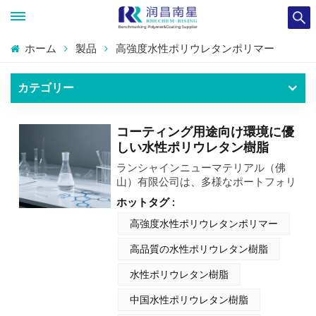
ホーム
製品
高強度水性ポリウレタンポリマー
カテゴリー
コーティング用途向け環境に優
しい水性ポリウレタン樹脂
ランシャインニューマテリアル（佛
山）有限公司は、多様なポートフォリ
オを製造しています。 水性ポリウレ
ホットタグ :
タン樹脂 水性ポリウレタン分散液
（PUD）とポリウレタンアクリレー
高強度水性ポリウレタンポリマー
ト（PUA）に分類され、脂肪族イソ
高品質の水性ポリウレタン樹脂
シアネートから作られ、無溶剤または
揮発性有機化合物（VOC）が少ない
水性ポリウレタン樹脂
ように配合されており、優れた顔料濡
れ性と安定性を示し、着色コーティン
中国水性ポリウレタン樹脂
グやインク用途に最適です。高性能