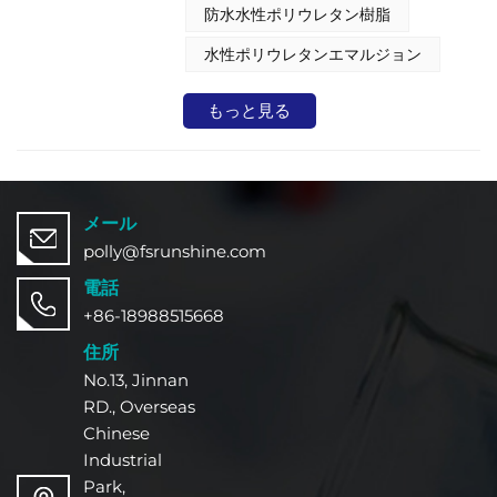
水性ポリウレタン樹脂 フレキシブル
防水水性ポリウレタン樹脂
包装インク、金属装飾コーティング、
プラスチックコーティング、保護仕上
水性ポリウレタンエマルジョン
げなど、規制遵守と耐久性が最も重要
となる要求の厳しい産業用途に特に適
もっと見る
しています。
メール
polly@fsrunshine.com
電話
+86-18988515668
住所
No.13, Jinnan
RD., Overseas
Chinese
Industrial
Park,