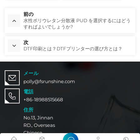
前の
水性ポリウレタン分散液 PUD を選択するにはどう
すればよいでしょうか?
次
DTF印刷とは？DTFプリンターの選び方とは？
メール
polly@fsrunshine.com
電話
+86-18988515668
住所
No.13, Jinnan
RD., Overseas
Chinese