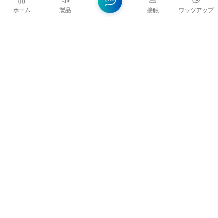
Industrial
ホーム
製品
接触
ワッツアップ
Park,
Donghua，
Yingde,
Guangdong
Province,
513059, P.R.
China
当社は国家ハイテク企業として、中国国内市場で人気の
RHERIなどのブランドを所有しており、また、当社の高品質
な製品は東南アジア、中東、南米、アフリカ、北米などの海
外のお客様の信頼も獲得しています。